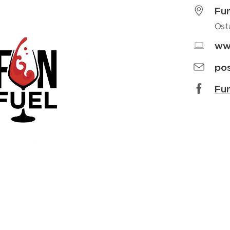
Fun
Ost
ww
po
Fun